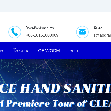
โทรศัพท์ของเรา
อีเมล
+86-18151000009
s@aogra
าร
โรงงาน
OEM/ODM
ข่าว