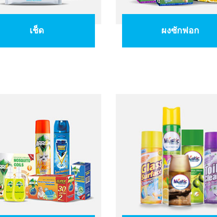
เช็ด
ผงซักฟอก