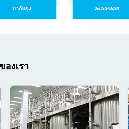
ยากันยุง
ละอองลอย
ของเรา