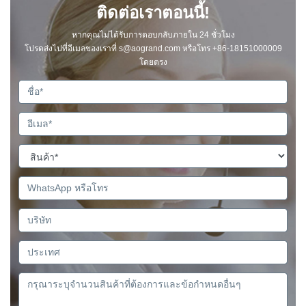
ติดต่อเราตอนนี้!
หากคุณไม่ได้รับการตอบกลับภายใน 24 ชั่วโมง
โปรดส่งไปที่อีเมลของเราที่ s@aogrand.com หรือโทร +86-18151000009
โดยตรง